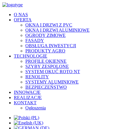
O NAS
OFERTA
OKNA I DRZWI Z PVC
OKNA I DRZWI ALUMINIOWE
OGRODY ZIMOWE
FASADY
OBSŁUGA INWESTYCJI
PRODUKTY AGRO
TECHNOLOGIE
PROFILE OKIENNE
SZYBY ZESPOLONE
SYSTEM OKUĆ ROTO NT
RENOLITY
SYSTEMY ALUMINIOWE
BEZPIECZEŃSTWO
INNOWACJE
REALIZACJE
KONTAKT
Ogłoszenia