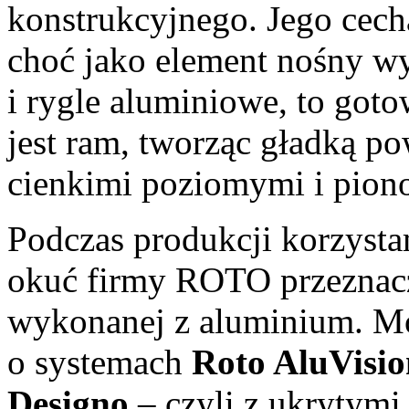
konstrukcyjnego. Jego cechą
choć jako element nośny wy
i rygle aluminiowe, to got
jest ram, tworząc gładką po
cienkimi poziomymi i pion
Podczas produkcji korzysta
okuć firmy ROTO przeznacz
wykonanej z aluminium. M
o systemach
Roto AluVisio
Designo
– czyli z ukrytymi